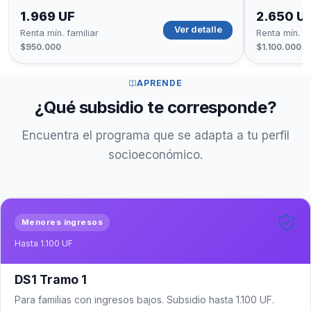
1.969 UF
2.650 U
Ver detalle
Renta mín. familiar
Renta mín. fa
$950.000
$1.100.000
APRENDE
¿Qué subsidio te corresponde?
Encuentra el programa que se adapta a tu perfil
socioeconómico.
Menores ingresos
Hasta 1.100 UF
DS1 Tramo 1
Para familias con ingresos bajos. Subsidio hasta 1.100 UF.