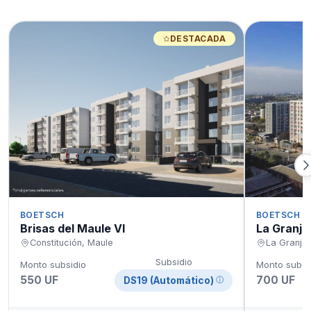
DESTACADA
BOETSCH
BOETSCH
Brisas del Maule VI
La Granja
Constitución, Maule
La Granja,
Subsidio
Monto subsidio
Monto subsi
550 UF
700 UF
DS19 (Automático)
ⓘ