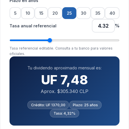
Plazo en años
5
10
15
20
25
30
35
40
%
Tasa anual referencial
Tasa referencial editable. Consulta a tu banco para valores
oficiales.
Tu dividendo aproximado mensual es:
UF 7,48
Aprox. $305.340 CLP
Crédito: UF 1370,00
Plazo: 25 años
Tasa: 4,32%