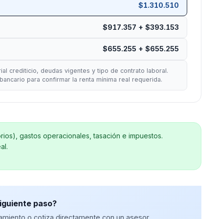
$1.310.510
$917.357 + $393.153
$655.255 + $655.255
l crediticio, deudas vigentes y tipo de contrato laboral.
 bancario para confirmar la renta mínima real requerida.
rios), gastos operacionales, tasación e impuestos.
al.
siguiente paso?
amiento o cotiza directamente con un asesor.