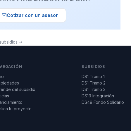
Cotizar con un asesor
subsidios →
VEGACIÓN
SUBSIDIOS
cio
DS1 Tramo 1
opiedades
DS1 Tramo 2
ende del subsidio
DS1 Tramo 3
icias
DS19 Integración
anciamiento
DS49 Fondo Solidario
lica tu proyecto