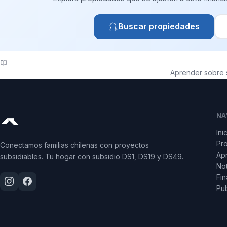
Buscar propiedades
Aprender sobre 
NA
Ini
Pr
Conectamos familias chilenas con proyectos
Apr
subsidiables. Tu hogar con subsidio DS1, DS19 y DS49.
Not
Fin
Pub