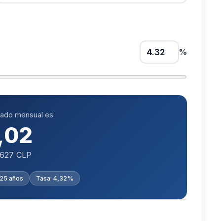
%
.
mado mensual es:
,02
.627 CLP
 25 años
Tasa: 4,32%