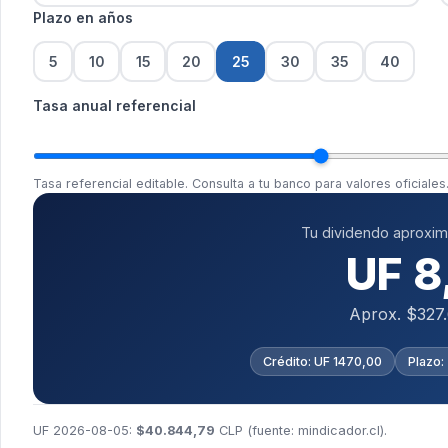
Plazo en años
5
10
15
20
25
30
35
40
Tasa anual referencial
Tasa referencial editable. Consulta a tu banco para valores oficiales
Tu dividendo aproxi
UF 8
Aprox. $327
Crédito: UF 1470,00
Plazo:
UF 2026-08-05:
$40.844,79
CLP (fuente:
mindicador.cl
).