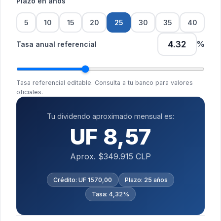
Plazo en años
5
10
15
20
25
30
35
40
%
Tasa anual referencial
Tasa referencial editable. Consulta a tu banco para valores
oficiales.
Tu dividendo aproximado mensual es:
UF 8,57
Aprox. $349.915 CLP
Crédito: UF 1570,00
Plazo: 25 años
Tasa: 4,32%