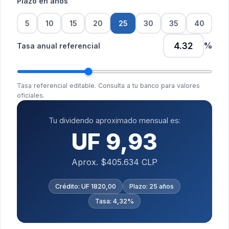
Plazo en años
5
10
15
20
25
30
35
40
%
Tasa anual referencial
Tasa referencial editable. Consulta a tu banco para valores
oficiales.
Tu dividendo aproximado mensual es:
UF 9,93
Aprox. $405.634 CLP
Crédito: UF 1820,00
Plazo: 25 años
Tasa: 4,32%