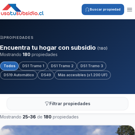
Buscar propiedad
PROPIEDADES
Encuentra tu hogar con subsidio
(180)
Mostrando
180
propiedades
Todos
DS1 Tramo 1
DS1 Tramo 2
DS1 Tramo 3
DS19 Automático
DS49
Más accesibles (≤1.200 UF)
Filtrar propiedades
Mostrando
25–36
de
180
propiedades