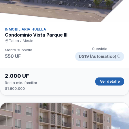
INMOBILIARIA HUELLA
Condominio Vista Parque III
Talca / Maule
Subsidio
Monto subsidio
550 UF
DS19 (Automático)
ⓘ
2.000 UF
Ver detalle
Renta mín. familiar
$1.600.000