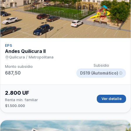
EPS
Andes Quilicura II
Quilicura / Metropolitana
Subsidio
Monto subsidio
687,50
DS19 (Automático)
ⓘ
2.800 UF
Ver detalle
Renta mín. familiar
$1.500.000