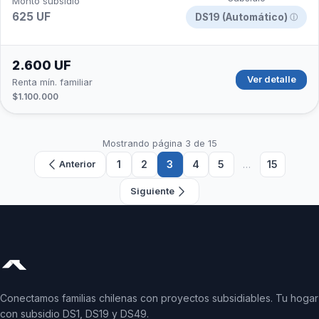
Monto subsidio
625 UF
DS19 (Automático)
ⓘ
2.600 UF
Ver detalle
Renta mín. familiar
$1.100.000
Mostrando página 3 de 15
1
2
3
4
5
…
15
Anterior
Siguiente
Conectamos familias chilenas con proyectos subsidiables. Tu hogar
con subsidio DS1, DS19 y DS49.