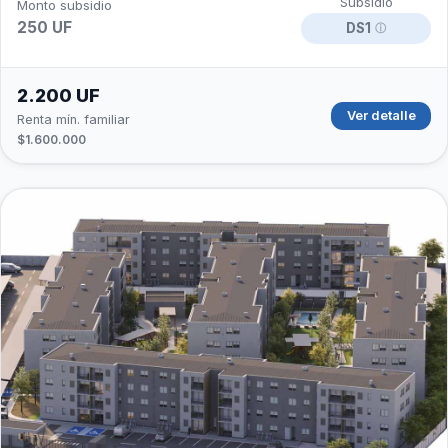
Subsidio
Monto subsidio
250 UF
DS1
ⓘ
2.200 UF
Ver detalle
Renta mín. familiar
$1.600.000