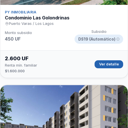
PY INMOBILIARIA
Condominio Las Golondrinas
Puerto Varas / Los Lagos
Subsidio
Monto subsidio
450 UF
DS19 (Automático)
ⓘ
2.600 UF
Ver detalle
Renta mín. familiar
$1.600.000