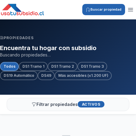
Buscar propiedad
PROPIEDADES
Encuentra tu hogar con subsidio
Buscando propiedades…
Todos
DS1 Tramo 1
DS1 Tramo 2
DS1 Tramo 3
DS19 Automático
DS49
Más accesibles (≤1.200 UF)
Filtrar propiedades
ACTIVOS