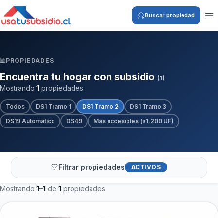
Buscar propiedad
PROPIEDADES
Encuentra tu hogar con subsidio
(1)
Mostrando
1
propiedades
Todos
DS1 Tramo 1
DS1 Tramo 2
DS1 Tramo 3
DS19 Automático
DS49
Más accesibles (≤1.200 UF)
Filtrar propiedades
ACTIVOS
Mostrando
1–1
de
1
propiedades