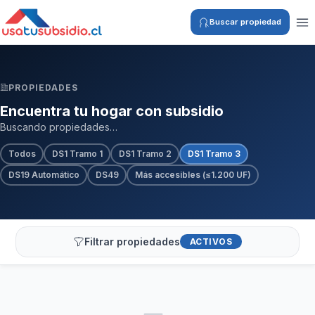
Buscar propiedad
PROPIEDADES
Encuentra tu hogar con subsidio
Buscando propiedades…
Todos
DS1 Tramo 1
DS1 Tramo 2
DS1 Tramo 3
DS19 Automático
DS49
Más accesibles (≤1.200 UF)
Filtrar propiedades
ACTIVOS