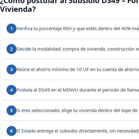
¿Cómo postular al Subsidio DS49 – Fon
Vivienda?
Verifica tu porcentaje RSH y que estés dentro del 40% má
1
Decide la modalidad: compra de vivienda, construcción en 
2
Reúne el ahorro mínimo de 10 UF en tu cuenta de ahorro 
3
Postula al DS49 en el MINVU durante el periodo de llamad
4
Si eres seleccionado, elige tu vivienda dentro del tope de
5
El Estado entrega el subsidio directamente, sin necesidad
6