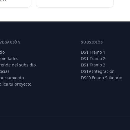
VEGACIÓN
SUBSIDIOS
cio
DS1 Tramo 1
opiedades
DS1 Tramo 2
rende del subsidio
DS1 Tramo 3
icias
DS19 Integración
nanciamiento
DS49 Fondo Solidario
lica tu proyecto