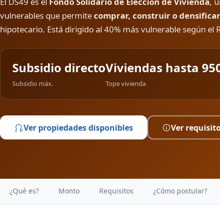
El DS49 es el
Fondo Solidario de Elección de Vivienda
, 
vulnerables que permite
comprar, construir o densifica
hipotecario. Está dirigido al 40% más vulnerable según el 
Subsidio directo
Viviendas hasta 95
Subsidio máx.
Tope vivienda
Ver propiedades disponibles
Ver requisit
¿Qué es?
Monto
Requisitos
¿Cómo postular?