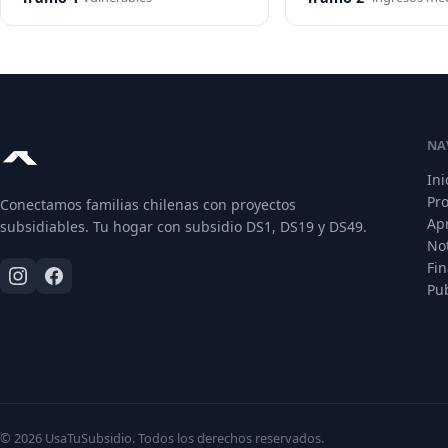
NA
Ini
Pr
Conectamos familias chilenas con proyectos
Ap
subsidiables. Tu hogar con subsidio DS1, DS19 y DS49.
Not
Fi
Pub
© 2026 UsaTuSubsidio. Todos los derechos reservados.