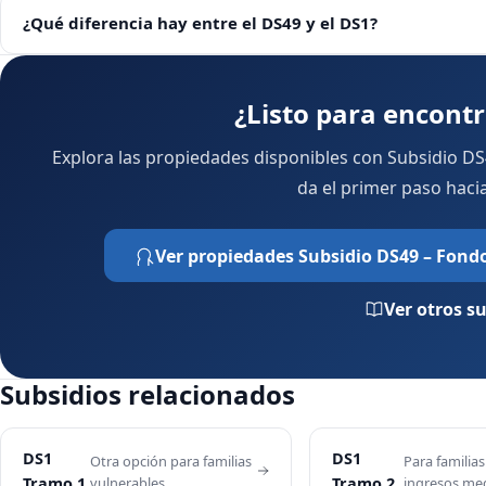
¿Qué diferencia hay entre el DS49 y el DS1?
¿Listo para encontr
Explora las propiedades disponibles con Subsidio DS4
da el primer paso hacia
Ver propiedades Subsidio DS49 – Fondo
Ver otros s
Subsidios relacionados
DS1
DS1
Otra opción para familias
Para familia
vulnerables
ingresos me
Tramo 1
Tramo 2