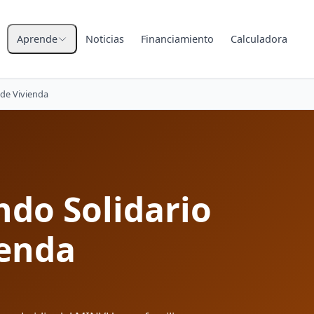
Aprende
Noticias
Financiamiento
Calculadora
Todos los subsidios
 de Vivienda
DS1 Tramo 1
Menores ingresos
DS1 Tramo 2
Ingresos medios
ndo Solidario
DS1 Tramo 3
Ingresos medios-altos
ienda
DS19 Integración
Subsidio automático · hasta
2.800 UF
DS49 Fondo Solidario
Compra sin crédito hipotecario