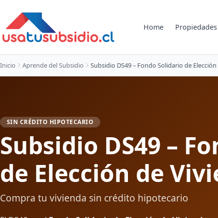
Home
Propiedades
Inicio
Aprende del Subsidio
Subsidio DS49 – Fondo Solidario de Elección
SIN CRÉDITO HIPOTECARIO
Subsidio DS49 – Fo
de Elección de Viv
Compra tu vivienda sin crédito hipotecario