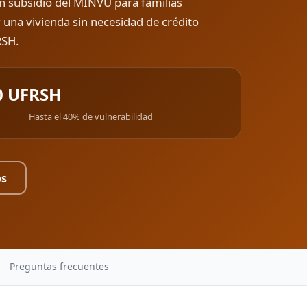
un subsidio del MINVU para familias
r
una vivienda sin necesidad de crédito
RSH.
0 UF
RSH
Hasta el 40% de vulnerabilidad
os
Preguntas frecuentes