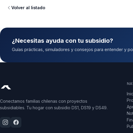
Volver al listado
¿Necesitas ayuda con tu subsidio?
Guías prácticas, simuladores y consejos para entender y pos
NA
Ini
Pr
Conectamos familias chilenas con proyectos
Apr
subsidiables. Tu hogar con subsidio DS1, DS19 y DS49.
Not
Fin
Pub