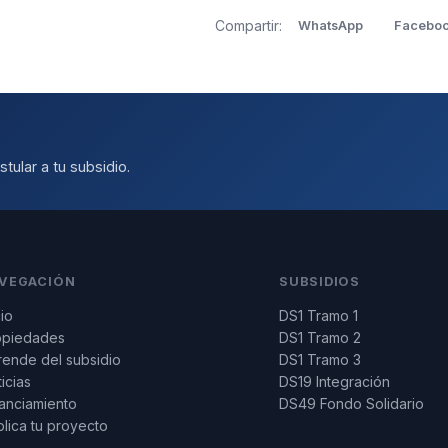
Compartir:
WhatsApp
Facebo
tular a tu subsidio.
VEGACIÓN
SUBSIDIOS
cio
DS1 Tramo 1
opiedades
DS1 Tramo 2
ende del subsidio
DS1 Tramo 3
icias
DS19 Integración
anciamiento
DS49 Fondo Solidario
lica tu proyecto