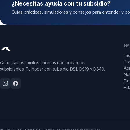
¿Necesitas ayuda con tu subsidio?
Guías prácticas, simuladores y consejos para entender y pos
NA
Ini
Pr
Conectamos familias chilenas con proyectos
Apr
subsidiables. Tu hogar con subsidio DS1, DS19 y DS49.
Not
Fin
Pub