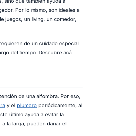
as, sino que también ayuda a
hipotecario
edor. Por lo mismo, son ideales a
de juegos, un living, un comedor,
 requieren de un cuidado especial
argo del tiempo. Descubre acá
tención de una alfombra. Por eso,
ora
y el
plumero
periódicamente, al
to último ayuda a evitar la
 a la larga, pueden dañar el