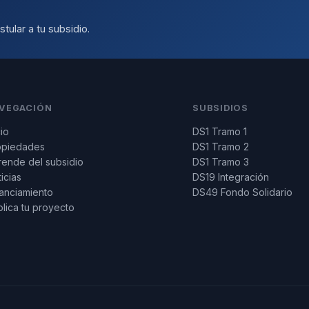
tular a tu subsidio.
VEGACIÓN
SUBSIDIOS
cio
DS1 Tramo 1
opiedades
DS1 Tramo 2
ende del subsidio
DS1 Tramo 3
icias
DS19 Integración
anciamiento
DS49 Fondo Solidario
lica tu proyecto