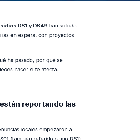
sidios DS1 y DS49
han sufrido
ilias en espera, con proyectos
 qué ha pasado, por qué se
edes hacer si te afecta.
están reportando las
denuncias locales empezaron a
DS01 (también referido como DS1)