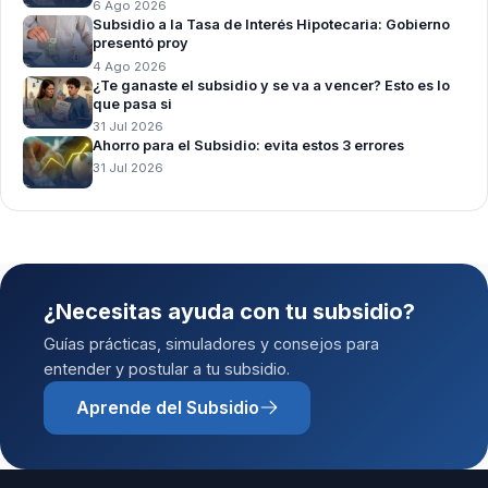
6 Ago 2026
Subsidio a la Tasa de Interés Hipotecaria: Gobierno
presentó proy
4 Ago 2026
¿Te ganaste el subsidio y se va a vencer? Esto es lo
que pasa si
31 Jul 2026
Ahorro para el Subsidio: evita estos 3 errores
31 Jul 2026
¿Necesitas ayuda con tu subsidio?
Guías prácticas, simuladores y consejos para
entender y postular a tu subsidio.
Aprende del Subsidio