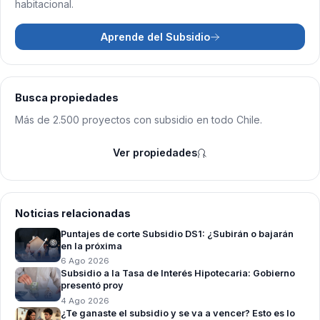
habitacional.
Aprende del Subsidio
Busca propiedades
Más de 2.500 proyectos con subsidio en todo Chile.
Ver propiedades
Noticias relacionadas
Puntajes de corte Subsidio DS1: ¿Subirán o bajarán
en la próxima
6 Ago 2026
Subsidio a la Tasa de Interés Hipotecaria: Gobierno
presentó proy
4 Ago 2026
¿Te ganaste el subsidio y se va a vencer? Esto es lo