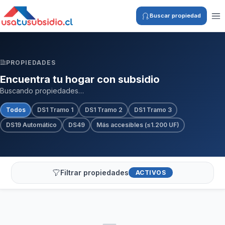
Buscar propiedad
PROPIEDADES
Encuentra tu hogar con subsidio
Buscando propiedades…
Todos
DS1 Tramo 1
DS1 Tramo 2
DS1 Tramo 3
DS19 Automático
DS49
Más accesibles (≤1.200 UF)
Filtrar propiedades
ACTIVOS