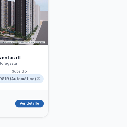
hipotecario
entura II
ntofagasta
Subsidio
DS19 (Automático)
ⓘ
Ver detalle