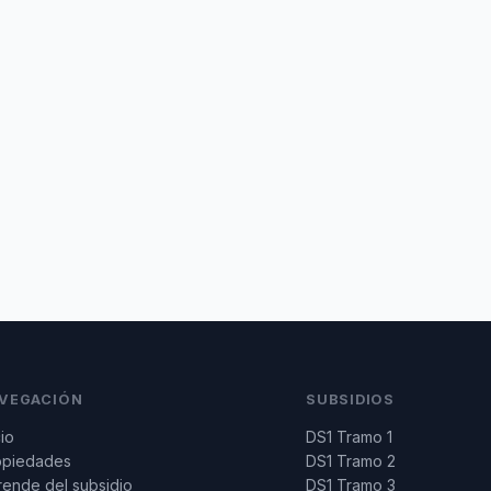
VEGACIÓN
SUBSIDIOS
cio
DS1 Tramo 1
opiedades
DS1 Tramo 2
ende del subsidio
DS1 Tramo 3