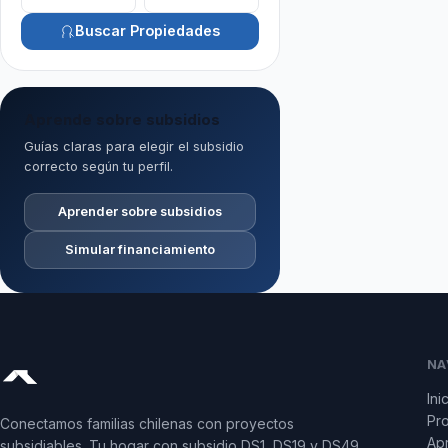
Buscar Propiedades
Aprende sobre subsidios
Guías claras para elegir el subsidio
correcto según tu perfil.
Aprender sobre subsidios
Simular financiamiento
NA
Ini
Pr
Conectamos familias chilenas con proyectos
Apr
subsidiables. Tu hogar con subsidio DS1, DS19 y DS49.