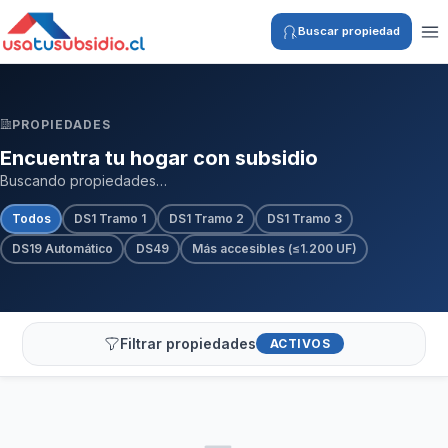
Buscar propiedad
PROPIEDADES
Encuentra tu hogar con subsidio
Buscando propiedades…
Todos
DS1 Tramo 1
DS1 Tramo 2
DS1 Tramo 3
DS19 Automático
DS49
Más accesibles (≤1.200 UF)
Filtrar propiedades
ACTIVOS