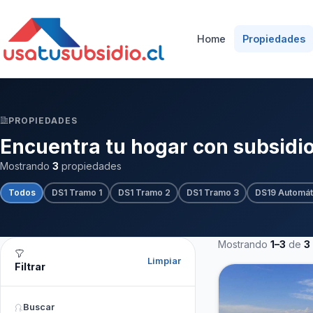
Home
Propiedades
PROPIEDADES
Encuentra tu hogar con subsidi
Mostrando
3
propiedades
Todos
DS1 Tramo 1
DS1 Tramo 2
DS1 Tramo 3
DS19 Automát
Mostrando
1–3
de
3
Limpiar
Filtrar
Buscar