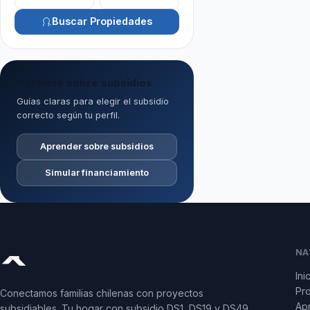
Buscar Propiedades
Aprende sobre subsidios
Guías claras para elegir el subsidio
correcto según tu perfil.
Aprender sobre subsidios
Simular financiamiento
NA
Ini
Pr
Conectamos familias chilenas con proyectos
Apr
subsidiables. Tu hogar con subsidio DS1, DS19 y DS49.