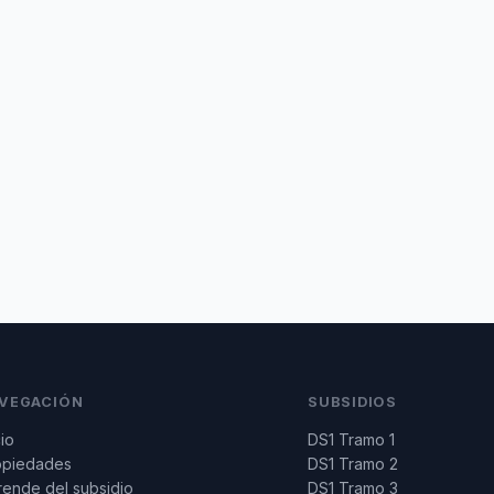
VEGACIÓN
SUBSIDIOS
cio
DS1 Tramo 1
opiedades
DS1 Tramo 2
ende del subsidio
DS1 Tramo 3