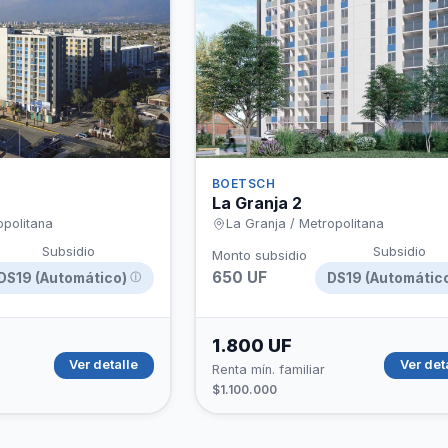
hipotecario
BOETSCH
La Granja 2
opolitana
La Granja / Metropolitana
Subsidio
Subsidio
Monto subsidio
650 UF
DS19 (Automático)
DS19 (Automátic
ⓘ
1.800 UF
Ver detalle
Ver det
Renta mín. familiar
$1.100.000