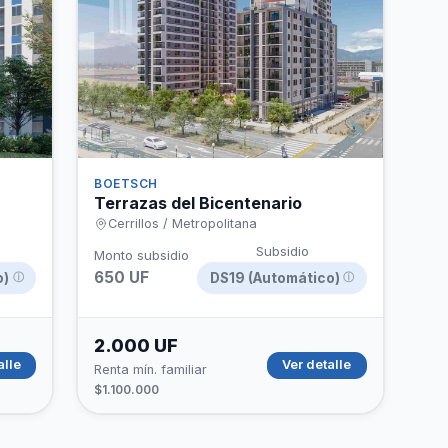
BOETSCH
Terrazas del Bicentenario
Cerrillos / Metropolitana
Subsidio
Monto subsidio
650 UF
o)
DS19 (Automático)
ⓘ
ⓘ
2.000 UF
alle
Ver detalle
Renta mín. familiar
$1.100.000