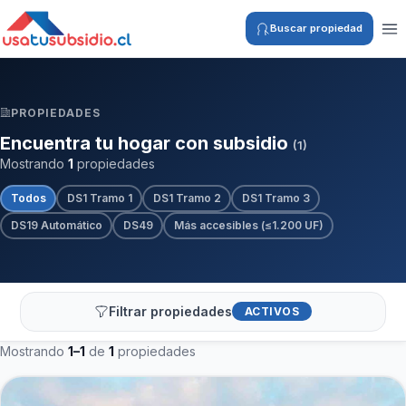
Buscar propiedad
PROPIEDADES
Encuentra tu hogar con subsidio
(1)
Mostrando
1
propiedades
Todos
DS1 Tramo 1
DS1 Tramo 2
DS1 Tramo 3
DS19 Automático
DS49
Más accesibles (≤1.200 UF)
Filtrar propiedades
ACTIVOS
Mostrando
1–1
de
1
propiedades