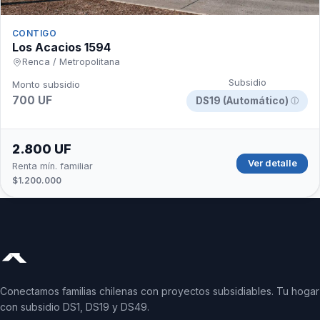
CONTIGO
Los Acacios 1594
Renca / Metropolitana
Subsidio
Monto subsidio
700 UF
DS19 (Automático)
ⓘ
2.800 UF
Ver detalle
Renta mín. familiar
$1.200.000
Conectamos familias chilenas con proyectos subsidiables. Tu hogar
con subsidio DS1, DS19 y DS49.