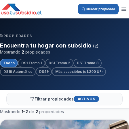
Buscar propiedad
PROPIEDADES
Encuentra tu hogar con subsidio
(2)
Mostrando
2
propiedades
Todos
DS1 Tramo 1
DS1 Tramo 2
DS1 Tramo 3
DS19 Automático
DS49
Más accesibles (≤1.200 UF)
Filtrar propiedades
ACTIVOS
Mostrando
1–2
de
2
propiedades