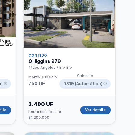
CONTIGO
OHiggins 979
Los Angeles / Bio Bío
Subsidio
Monto subsidio
750 UF
o)
DS19 (Automático)
ⓘ
ⓘ
2.490 UF
alle
Ver detalle
Renta mín. familiar
$1.200.000