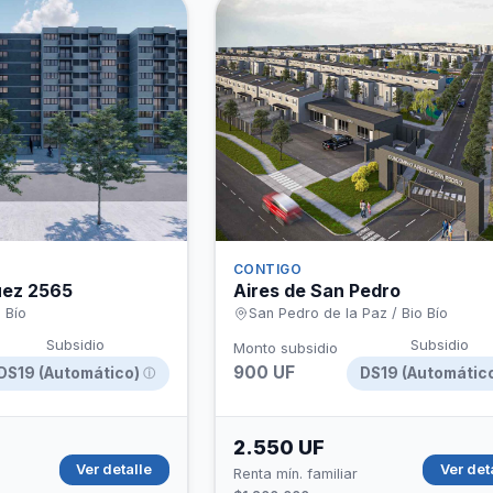
CONTIGO
uez 2565
Aires de San Pedro
 Bío
San Pedro de la Paz / Bio Bío
Subsidio
Subsidio
Monto subsidio
900 UF
DS19 (Automático)
DS19 (Automátic
ⓘ
2.550 UF
Ver detalle
Ver det
Renta mín. familiar