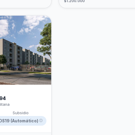
$1.200.000
594
itana
Subsidio
DS19 (Automático)
ⓘ