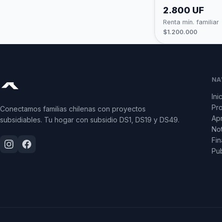
2.800 UF
Renta mín. familiar
$1.200.000
NA
Ini
Pr
Conectamos familias chilenas con proyectos
Apr
subsidiables. Tu hogar con subsidio DS1, DS19 y DS49.
Not
Fin
Pub