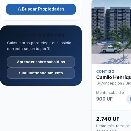
Buscar Propiedades
Aprende sobre subsidios
Guías claras para elegir el subsidio
correcto según tu perfil.
Aprender sobre subsidios
CONTIGO
Simular financiamiento
Camilo Henríq
Concepción / Bio
Monto subsidio
900 UF
2.740 UF
Renta mín. familiar