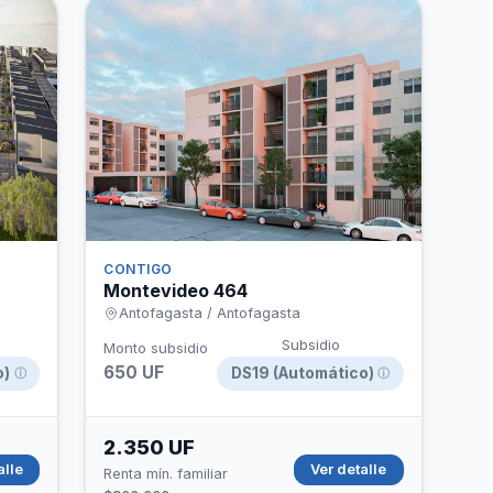
CONTIGO
Montevideo 464
Antofagasta / Antofagasta
Subsidio
Monto subsidio
650 UF
o)
DS19 (Automático)
ⓘ
ⓘ
2.350 UF
alle
Ver detalle
Renta mín. familiar