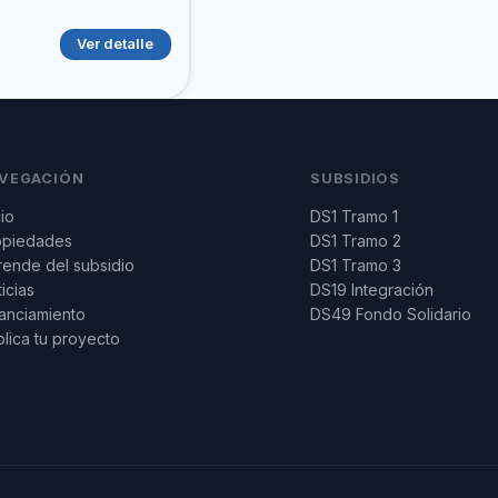
Ver detalle
VEGACIÓN
SUBSIDIOS
cio
DS1 Tramo 1
opiedades
DS1 Tramo 2
ende del subsidio
DS1 Tramo 3
icias
DS19 Integración
anciamiento
DS49 Fondo Solidario
lica tu proyecto