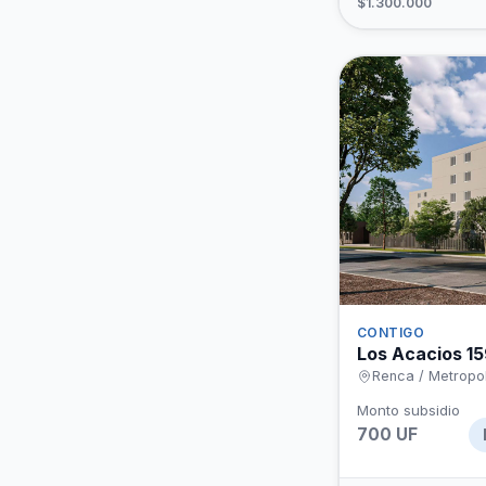
$1.300.000
CONTIGO
Los Acacios 1
Renca / Metropol
Monto subsidio
700 UF