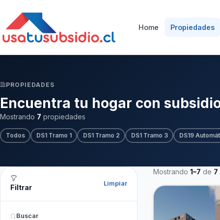
Home
Propiedades
PROPIEDADES
Encuentra tu hogar con subsidi
Mostrando
7
propiedades
Todos
DS1 Tramo 1
DS1 Tramo 2
DS1 Tramo 3
DS19 Automát
Mostrando
1–7
de
7
Limpiar
Filtrar
Buscar