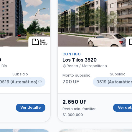
hipotecario
CONTIGO
0
Los Tilos 3520
 Bío
Renca / Metropolitana
Subsidio
Subsidio
Monto subsidio
700 UF
DS19 (Automático)
DS19 (Automátic
ⓘ
2.650 UF
Ver detalle
Ver det
Renta mín. familiar
$1.300.000