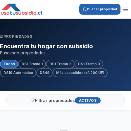
Buscar propiedad
PROPIEDADES
Encuentra tu hogar con subsidio
Buscando propiedades…
Todos
DS1 Tramo 1
DS1 Tramo 2
DS1 Tramo 3
DS19 Automático
DS49
Más accesibles (≤1.200 UF)
Filtrar propiedades
ACTIVOS