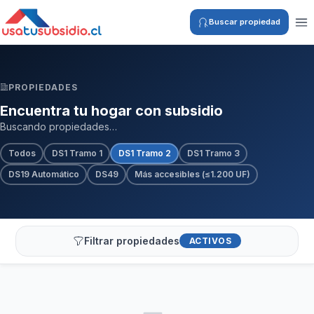
Buscar propiedad
PROPIEDADES
Encuentra tu hogar con subsidio
Buscando propiedades…
Todos
DS1 Tramo 1
DS1 Tramo 2
DS1 Tramo 3
DS19 Automático
DS49
Más accesibles (≤1.200 UF)
Filtrar propiedades
ACTIVOS