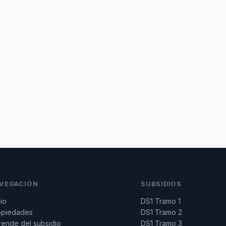
VEGACIÓN
SUBSIDIOS
cio
DS1 Tramo 1
opiedades
DS1 Tramo 2
ende del subsidio
DS1 Tramo 3