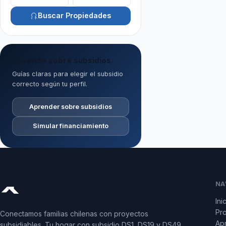
Buscar Propiedades
Aprende sobre subsidios
Guías claras para elegir el subsidio
correcto según tu perfil.
Aprender sobre subsidios
Simular financiamiento
NA
Ini
Pr
Conectamos familias chilenas con proyectos
Apr
subsidiables. Tu hogar con subsidio DS1, DS19 y DS49.