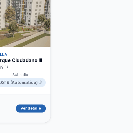
hipotecario
ELLA
que Ciudadano III
ggins
Subsidio
DS19 (Automático)
ⓘ
Ver detalle