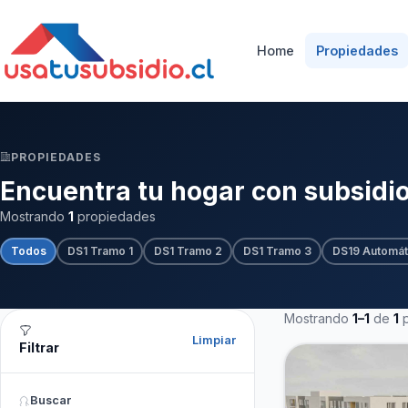
Home
Propiedades
PROPIEDADES
Encuentra tu hogar con subsidi
Mostrando
1
propiedades
Todos
DS1 Tramo 1
DS1 Tramo 2
DS1 Tramo 3
DS19 Automát
Mostrando
1–1
de
1
p
Limpiar
Filtrar
Buscar