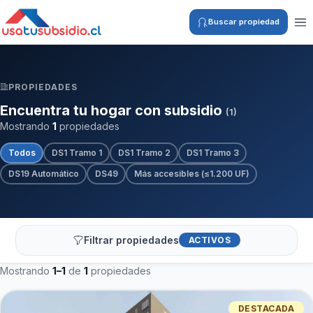
Buscar propiedad
PROPIEDADES
Encuentra tu hogar con subsidio
(1)
Mostrando
1
propiedades
Todos
DS1 Tramo 1
DS1 Tramo 2
DS1 Tramo 3
DS19 Automático
DS49
Más accesibles (≤1.200 UF)
Filtrar propiedades
ACTIVOS
Mostrando
1–1
de
1
propiedades
DESTACADA