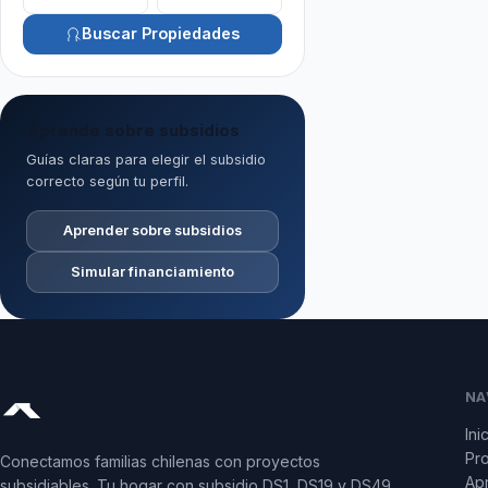
Buscar Propiedades
Aprende sobre subsidios
Guías claras para elegir el subsidio
correcto según tu perfil.
Aprender sobre subsidios
Simular financiamiento
NA
Ini
Pr
Conectamos familias chilenas con proyectos
Apr
subsidiables. Tu hogar con subsidio DS1, DS19 y DS49.