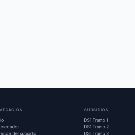
VEGACIÓN
SUBSIDIOS
cio
DS1 Tramo 1
opiedades
DS1 Tramo 2
ende del subsidio
DS1 Tramo 3