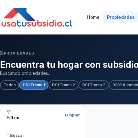
Home
Propiedades
PROPIEDADES
Encuentra tu hogar con subsidi
Buscando propiedades…
Todos
DS1 Tramo 1
DS1 Tramo 2
DS1 Tramo 3
DS19 Automát
Limpiar
Filtrar
Buscar