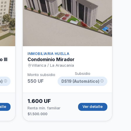
INMOBILIARIA HUELLA
III
Condominio Mirador
Villarica / La Araucanía
Subsidio
Monto subsidio
550 UF
o)
DS19 (Automático)
ⓘ
ⓘ
1.600 UF
alle
Ver detalle
Renta mín. familiar
$1.500.000