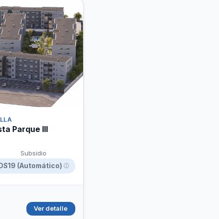
ELLA
ta Parque III
Subsidio
DS19 (Automático)
ⓘ
Ver detalle