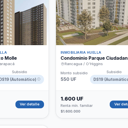
hipotecario
ELLA
INMOBILIARIA HUELLA
o Molle
Condominio Parque Ciudadano 
Tarapacá
Rancagua / O'Higgins
Subsidio
Subsidio
Monto subsidio
550 UF
DS19 (Automático)
DS19 (Automátic
ⓘ
1.600 UF
Ver detalle
Ver det
Renta mín. familiar
$1.600.000