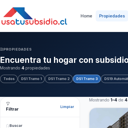
Home
Propiedades
PROPIEDADES
Encuentra tu hogar con subsidi
Mostrando
4
propiedades
Todos
DS1 Tramo 1
DS1 Tramo 2
DS1 Tramo 3
DS19 Automát
Mostrando
1–4
de
4
Limpiar
Filtrar
Buscar