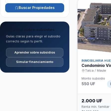
Buscar Propiedades
Aprende sobre subsidios
Guías claras para elegir el subsidio
correcto según tu perfil.
Aprender sobre subsidios
INMOBILIARIA HU
Simular financiamiento
Condominio Vis
Talca / Maule
Monto subsidio
550 UF
2.000 UF
Renta mín. familiar