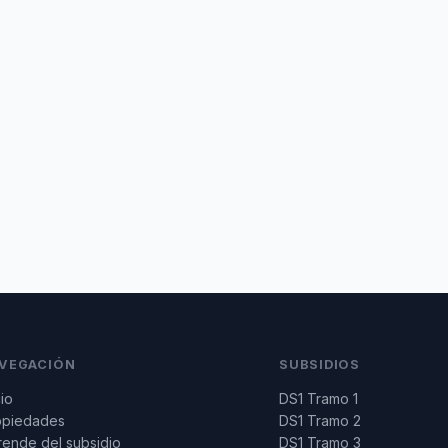
VEGACIÓN
SUBSIDIOS
cio
DS1 Tramo 1
opiedades
DS1 Tramo 2
ende del subsidio
DS1 Tramo 3