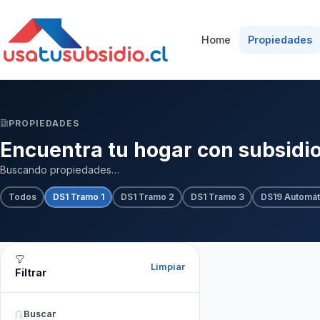
Home
Propiedades
PROPIEDADES
Encuentra tu hogar con subsidi
Buscando propiedades…
Todos
DS1 Tramo 1
DS1 Tramo 2
DS1 Tramo 3
DS19 Automát
Limpiar
Filtrar
Buscar