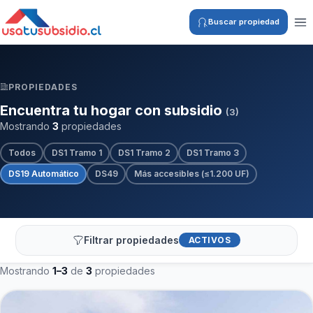
Buscar propiedad
PROPIEDADES
Encuentra tu hogar con subsidio
(3)
Mostrando
3
propiedades
Todos
DS1 Tramo 1
DS1 Tramo 2
DS1 Tramo 3
DS19 Automático
DS49
Más accesibles (≤1.200 UF)
Filtrar propiedades
ACTIVOS
Mostrando
1–3
de
3
propiedades