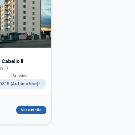
hipotecario
Cabello II
ggins
Subsidio
DS19 (Automático)
ⓘ
Ver detalle