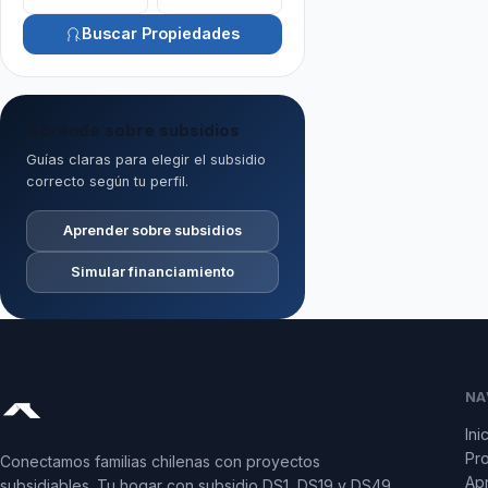
Buscar Propiedades
Aprende sobre subsidios
Guías claras para elegir el subsidio
correcto según tu perfil.
Aprender sobre subsidios
Simular financiamiento
NA
Ini
Pr
Conectamos familias chilenas con proyectos
Apr
subsidiables. Tu hogar con subsidio DS1, DS19 y DS49.