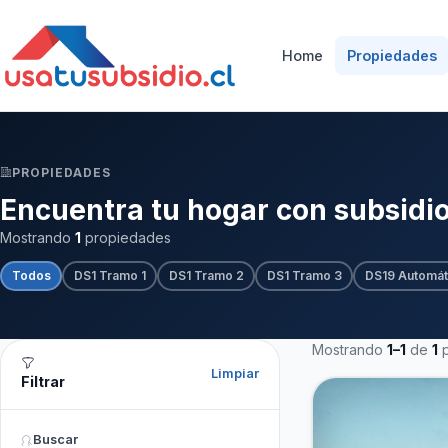
Home
Propiedades
PROPIEDADES
Encuentra tu hogar con subsidi
Mostrando
1
propiedades
Todos
DS1 Tramo 1
DS1 Tramo 2
DS1 Tramo 3
DS19 Automát
Mostrando
1–1
de
1
p
Limpiar
Filtrar
Buscar