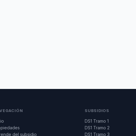
VEGACIÓN
SUBSIDIOS
cio
DS1 Tramo 1
opiedades
DS1 Tramo 2
ende del subsidio
DS1 Tramo 3