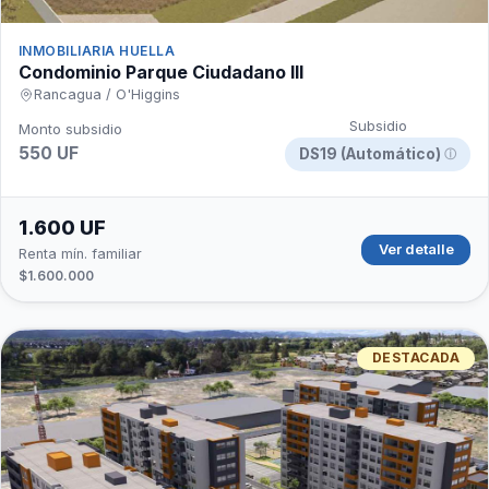
INMOBILIARIA HUELLA
Condominio Parque Ciudadano III
Rancagua / O'Higgins
Subsidio
Monto subsidio
550 UF
DS19 (Automático)
ⓘ
1.600 UF
Ver detalle
Renta mín. familiar
$1.600.000
DESTACADA