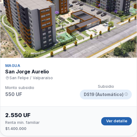
MAGUA
San Jorge Aurelio
San Felipe / Valparaíso
Subsidio
Monto subsidio
550 UF
DS19 (Automático)
ⓘ
2.550 UF
Ver detalle
Renta mín. familiar
$1.400.000