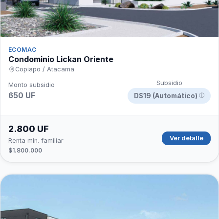
ECOMAC
Condominio Lickan Oriente
Copiapo / Atacama
Subsidio
Monto subsidio
650 UF
DS19 (Automático)
ⓘ
2.800 UF
Ver detalle
Renta mín. familiar
$1.800.000