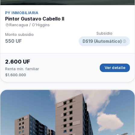
PY INMOBILIARIA
Pintor Gustavo Cabello II
Rancagua / O'Higgins
Subsidio
Monto subsidio
550 UF
DS19 (Automático)
ⓘ
2.600 UF
Ver detalle
Renta mín. familiar
$1.600.000