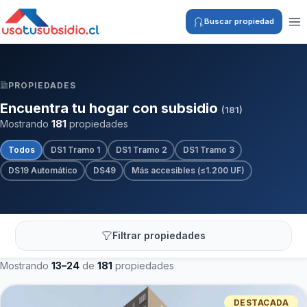
Buscar propiedad
PROPIEDADES
Encuentra tu hogar con subsidio
(181)
Mostrando
181
propiedades
Todos
DS1 Tramo 1
DS1 Tramo 2
DS1 Tramo 3
DS19 Automático
DS49
Más accesibles (≤1.200 UF)
Filtrar propiedades
Mostrando
13–24
de
181
propiedades
DESTACADA