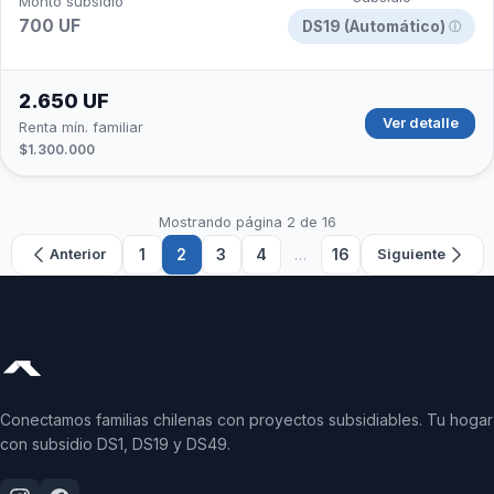
Monto subsidio
700 UF
DS19 (Automático)
ⓘ
2.650 UF
Ver detalle
Renta mín. familiar
$1.300.000
Mostrando página 2 de 16
1
2
3
4
…
16
Anterior
Siguiente
Conectamos familias chilenas con proyectos subsidiables. Tu hogar
con subsidio DS1, DS19 y DS49.