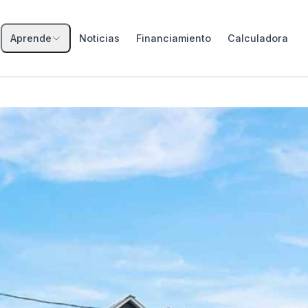
Aprende
Noticias
Financiamiento
Calculadora
Todos los subsidios
DS1 Tramo 1
Menores ingresos
DS1 Tramo 2
Ingresos medios
DS1 Tramo 3
Ingresos medios-altos
DS19 Integración
Subsidio automático · hasta
2.800 UF
DS49 Fondo Solidario
Compra sin crédito