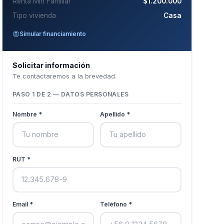
Renta Min Familiar
$1.200.000
Tipo vivienda
Casa
Simular financiamiento
Solicitar información
Te contactaremos a la brevedad.
PASO 1 DE 2 — DATOS PERSONALES
Nombre *
Apellido *
RUT *
Email *
Teléfono *