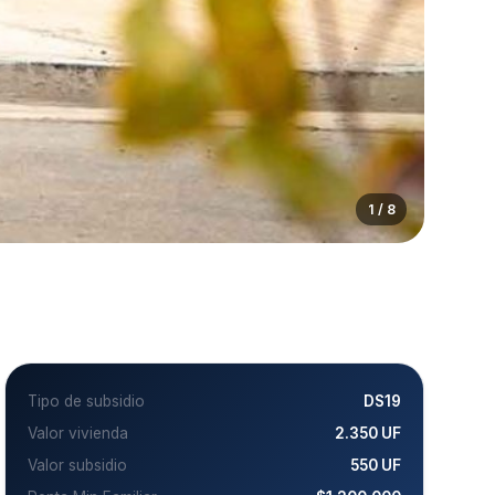
1 / 8
Tipo de subsidio
DS19
Valor vivienda
2.350 UF
Valor subsidio
550 UF