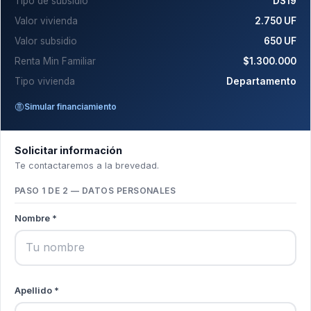
Tipo de subsidio
DS19
Valor vivienda
2.750 UF
Valor subsidio
650 UF
Renta Min Familiar
$1.300.000
Tipo vivienda
Departamento
Simular financiamiento
Solicitar información
Te contactaremos a la brevedad.
PASO 1 DE 2 — DATOS PERSONALES
Nombre *
Apellido *