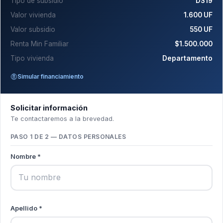
Tipo de subsidio
DS19
Valor vivienda
1.600 UF
Valor subsidio
550 UF
Renta Min Familiar
$1.500.000
Tipo vivienda
Departamento
Simular financiamiento
Solicitar información
Te contactaremos a la brevedad.
PASO 1 DE 2 — DATOS PERSONALES
Nombre *
Apellido *