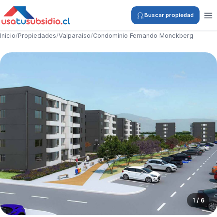
Buscar propiedad
Inicio
/
Propiedades
/
Valparaíso
/
Condominio Fernando Monckberg
1 / 6