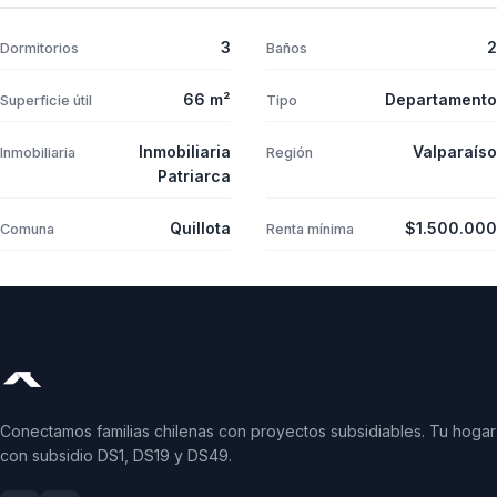
3
2
Dormitorios
Baños
66 m²
Departamento
Superficie útil
Tipo
Inmobiliaria
Valparaíso
Inmobiliaria
Región
Patriarca
Quillota
$1.500.000
Comuna
Renta mínima
Conectamos familias chilenas con proyectos subsidiables. Tu hogar
con subsidio DS1, DS19 y DS49.