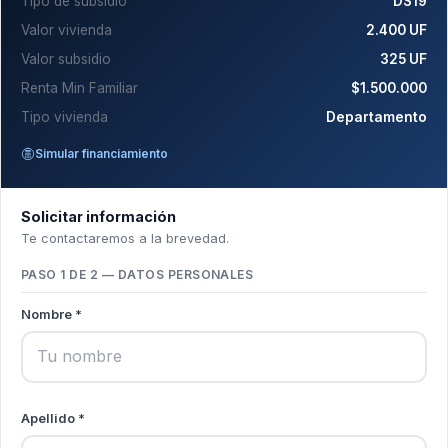
Tipo de subsidio
DS19
Valor vivienda
2.400 UF
Valor subsidio
325 UF
Renta Min Familiar
$1.500.000
Tipo vivienda
Departamento
Simular financiamiento
Solicitar información
Te contactaremos a la brevedad.
PASO 1 DE 2 — DATOS PERSONALES
Nombre *
Apellido *