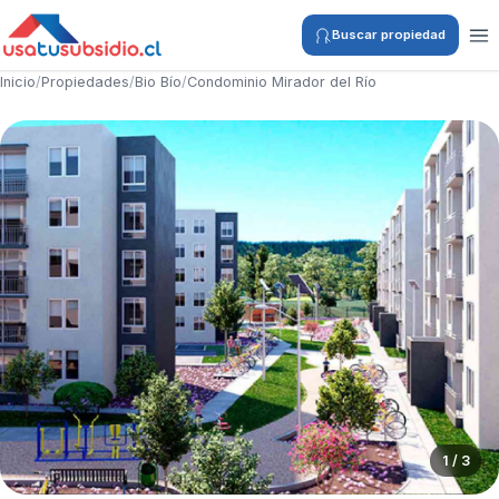
Buscar propiedad
Inicio
/
Propiedades
/
Bio Bío
/
Condominio Mirador del Río
1 / 3