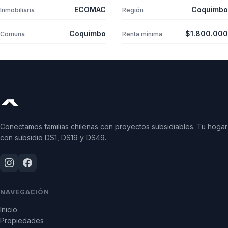
ECOMAC
Coquimbo
Inmobiliaria
Región
Coquimbo
$1.800.000
Comuna
Renta mínima
Conectamos familias chilenas con proyectos subsidiables. Tu hogar
con subsidio DS1, DS19 y DS49.
NAVEGACIÓN
Inicio
Propiedades