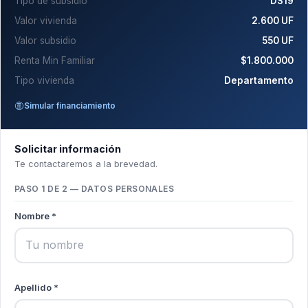
Tipo de subsidio
DS19
Valor vivienda
2.600 UF
Valor subsidio
550 UF
Renta Min Familiar
$1.800.000
Tipo vivienda
Departamento
Simular financiamiento
Solicitar información
Te contactaremos a la brevedad.
PASO 1 DE 2 — DATOS PERSONALES
Nombre *
Apellido *