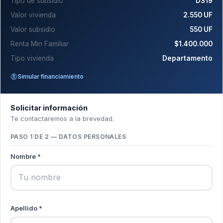
Tipo de subsidio
DS19
Valor vivienda
2.550 UF
Valor subsidio
550 UF
Renta Min Familiar
$1.400.000
Tipo vivienda
Departamento
Simular financiamiento
Solicitar información
Te contactaremos a la brevedad.
PASO 1 DE 2 — DATOS PERSONALES
Nombre *
Apellido *