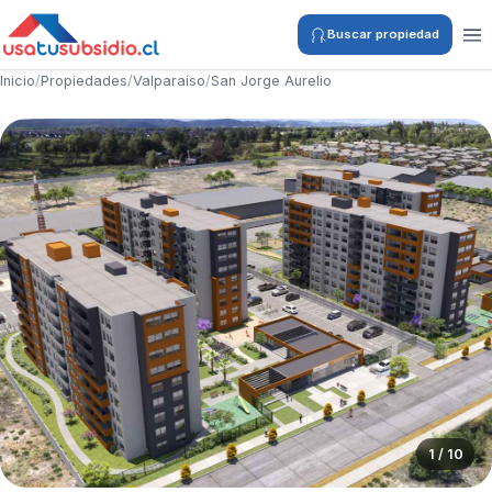
Buscar propiedad
Inicio
/
Propiedades
/
Valparaíso
/
San Jorge Aurelio
1 / 10