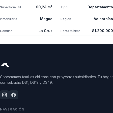
60,24 m²
Departamento
Superficie útil
Tipo
Magua
Valparaíso
Inmobiliaria
Región
La Cruz
$1.200.000
Comuna
Renta mínima
Conectamos familias chilenas con proyectos subsidiables. Tu hogar
con subsidio DS1, DS19 y DS49.
NAVEGACIÓN