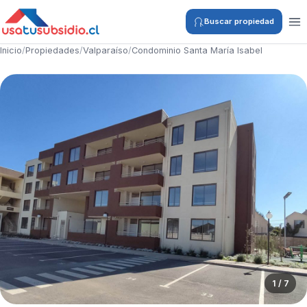
Buscar propiedad
Inicio
/
Propiedades
/
Valparaíso
/
Condominio Santa María Isabel
1 / 7