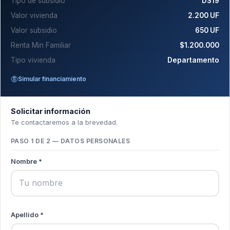
Tipo de subsidio
DS19
Valor vivienda
2.200 UF
Valor subsidio
650 UF
Renta Min Familiar
$1.200.000
Tipo vivienda
Departamento
Simular financiamiento
Solicitar información
Te contactaremos a la brevedad.
PASO 1 DE 2 — DATOS PERSONALES
Nombre *
Apellido *