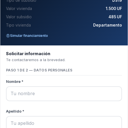
Tipo de subsidio
DS19
Valor vivienda
1.500 UF
Valor subsidio
485 UF
Tipo vivienda
Departamento
Simular financiamiento
Solicitar información
Te contactaremos a la brevedad.
PASO 1 DE 2 — DATOS PERSONALES
Nombre *
Apellido *