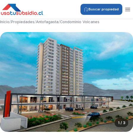
Buscar propiedad
Inicio
/
Propiedades
/
Antofagasta
/
Condominio Volcanes
1 / 3