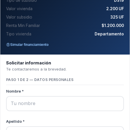
Tipo de subsidio
DS19
Valor vivienda
2.200 UF
Valor subsidio
325 UF
Renta Min Familiar
$1.200.000
Tipo vivienda
Departamento
Simular financiamiento
Solicitar información
Te contactaremos a la brevedad.
PASO 1 DE 2 — DATOS PERSONALES
Nombre *
Apellido *