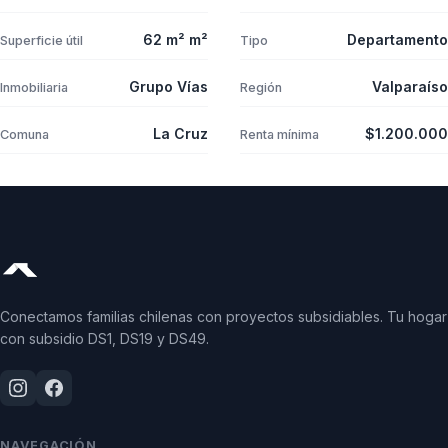
62 m² m²
Departamento
Superficie útil
Tipo
Grupo Vías
Valparaíso
Inmobiliaria
Región
La Cruz
$1.200.000
Comuna
Renta mínima
Conectamos familias chilenas con proyectos subsidiables. Tu hogar
con subsidio DS1, DS19 y DS49.
NAVEGACIÓN