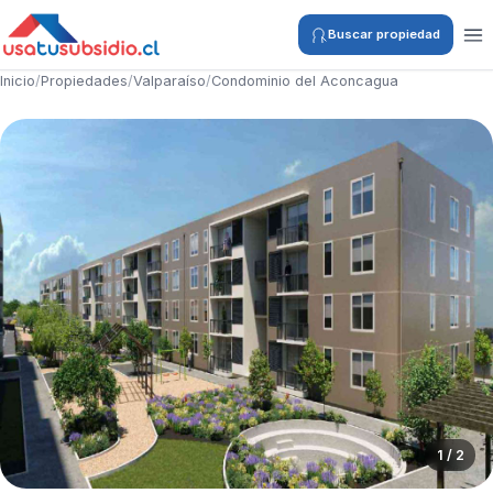
Buscar propiedad
Inicio
/
Propiedades
/
Valparaíso
/
Condominio del Aconcagua
1 / 2