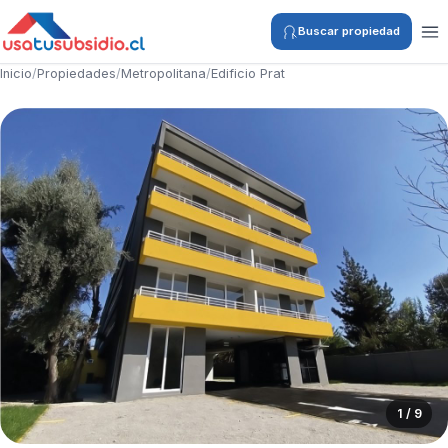
Buscar propiedad
Inicio
/
Propiedades
/
Metropolitana
/
Edificio Prat
1 / 9