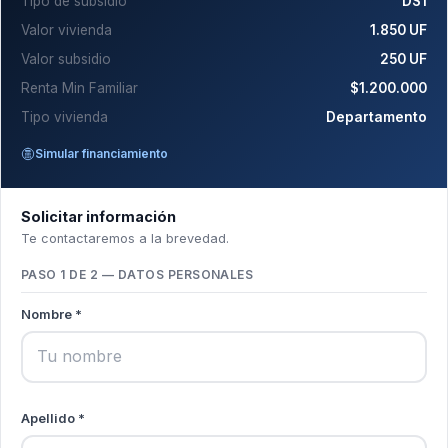
Tipo de subsidio
DS1
Valor vivienda
1.850 UF
Valor subsidio
250 UF
Renta Min Familiar
$1.200.000
Tipo vivienda
Departamento
Simular financiamiento
Solicitar información
Te contactaremos a la brevedad.
PASO 1 DE 2 — DATOS PERSONALES
Nombre *
Apellido *