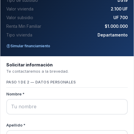
Tipo de subsidio
DS19
Valor vivienda
2.100 UF
Valor subsidio
UF 700
Renta Min Familiar
$1.000.000
Tipo vivienda
Departamento
Simular financiamiento
Solicitar información
Te contactaremos a la brevedad.
PASO 1 DE 2 — DATOS PERSONALES
Nombre *
Apellido *