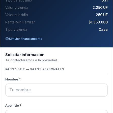
Tipo de subsidio
DS1
Valor vivienda
2.250 UF
Valor subsidio
250 UF
Renta Min Familiar
$1.350.000
Tipo vivienda
Casa
Simular financiamiento
Solicitar información
Te contactaremos a la brevedad.
PASO 1 DE 2 — DATOS PERSONALES
Nombre *
Apellido *