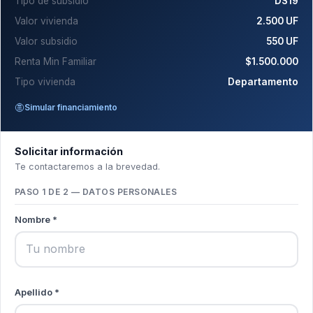
Tipo de subsidio
DS19
Valor vivienda
2.500 UF
Valor subsidio
550 UF
Renta Min Familiar
$1.500.000
Tipo vivienda
Departamento
Simular financiamiento
Solicitar información
Te contactaremos a la brevedad.
PASO 1 DE 2 — DATOS PERSONALES
Nombre *
Apellido *