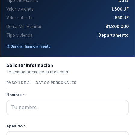
Tipo de subsidio
DS19
Valor vivienda
1.600 UF
Valor subsidio
550 UF
Renta Min Familiar
$1.300.000
Tipo vivienda
Departamento
Simular financiamiento
Solicitar información
Te contactaremos a la brevedad.
PASO 1 DE 2 — DATOS PERSONALES
Nombre *
Apellido *