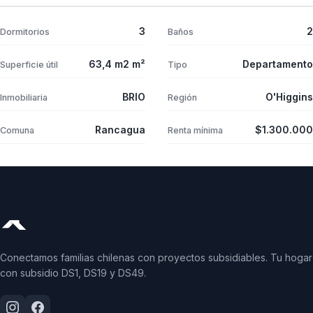
3
2
Dormitorios
Baños
63,4 m2 m²
Departamento
Superficie útil
Tipo
BRIO
O'Higgins
Inmobiliaria
Región
Rancagua
$1.300.000
Comuna
Renta mínima
Conectamos familias chilenas con proyectos subsidiables. Tu hogar
con subsidio DS1, DS19 y DS49.