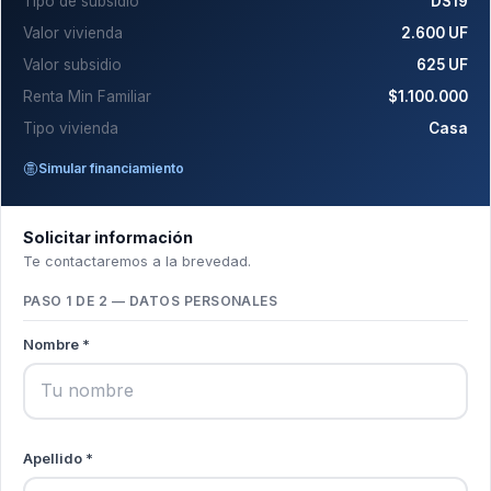
Tipo de subsidio
DS19
Valor vivienda
2.600 UF
Valor subsidio
625 UF
Renta Min Familiar
$1.100.000
Tipo vivienda
Casa
Simular financiamiento
Solicitar información
Te contactaremos a la brevedad.
PASO 1 DE 2 — DATOS PERSONALES
Nombre *
Apellido *