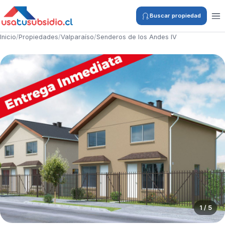
Buscar propiedad
Inicio
/
Propiedades
/
Valparaíso
/
Senderos de los Andes IV
1 / 5