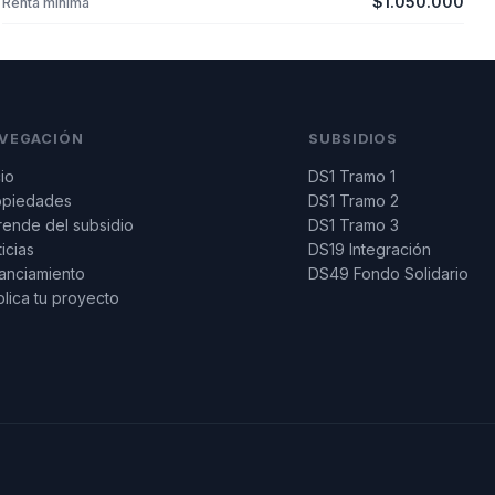
$1.050.000
Renta mínima
VEGACIÓN
SUBSIDIOS
cio
DS1 Tramo 1
opiedades
DS1 Tramo 2
ende del subsidio
DS1 Tramo 3
icias
DS19 Integración
anciamiento
DS49 Fondo Solidario
lica tu proyecto