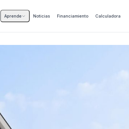
Aprende
Noticias
Financiamiento
Calculadora
Todos los subsidios
DS1 Tramo 1
Menores ingresos
DS1 Tramo 2
Ingresos medios
DS1 Tramo 3
Ingresos medios-altos
DS19 Integración
Subsidio automático · hasta
2.800 UF
DS49 Fondo Solidario
Compra sin crédito