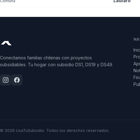
Lautaro
Comuna
NA
Ini
Pr
Conectamos familias chilenas con proyectos
Apr
subsidiables. Tu hogar con subsidio DS1, DS19 y DS49.
Not
Fin
Pub
© 2026 UsaTuSubsidio. Todos los derechos reservados.