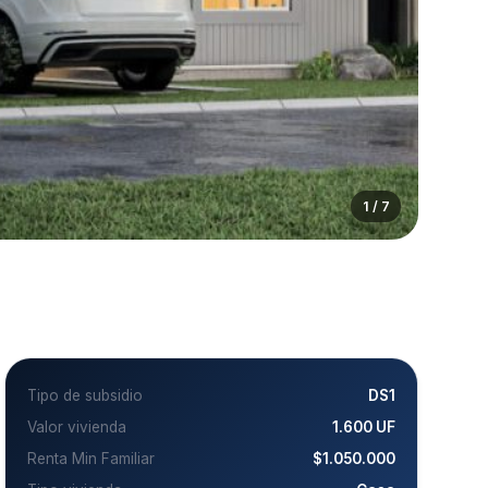
1 / 7
Tipo de subsidio
DS1
Valor vivienda
1.600 UF
Renta Min Familiar
$1.050.000