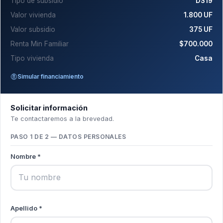
Tipo de subsidio
DS19
Valor vivienda
1.800 UF
Valor subsidio
375 UF
Renta Min Familiar
$700.000
Tipo vivienda
Casa
Simular financiamiento
Solicitar información
Te contactaremos a la brevedad.
PASO 1 DE 2 — DATOS PERSONALES
Nombre *
Apellido *