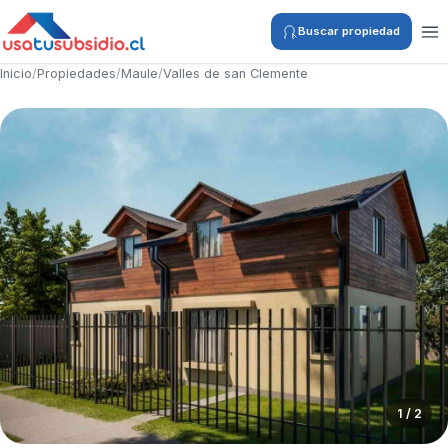
Buscar propiedad
Inicio
/
Propiedades
/
Maule
/
Valles de san Clemente
1 / 2