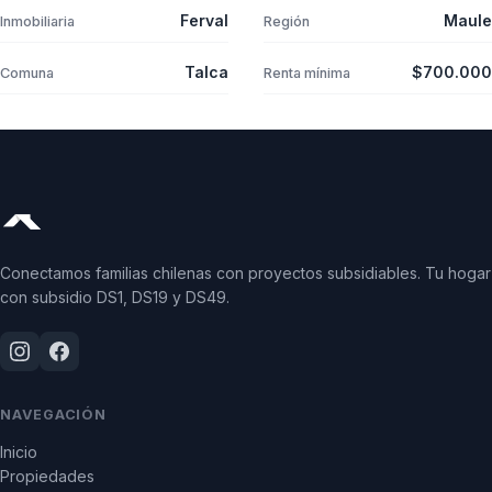
Ferval
Maule
Inmobiliaria
Región
Talca
$700.000
Comuna
Renta mínima
Conectamos familias chilenas con proyectos subsidiables. Tu hogar
con subsidio DS1, DS19 y DS49.
NAVEGACIÓN
Inicio
Propiedades