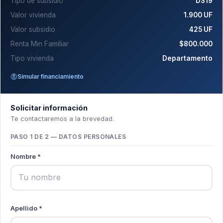
Tipo de subsidio
DS19
Valor vivienda
1.900 UF
Valor subsidio
425 UF
Renta Min Familiar
$800.000
Tipo vivienda
Departamento
Simular financiamiento
Solicitar información
Te contactaremos a la brevedad.
PASO 1 DE 2 — DATOS PERSONALES
Nombre *
Apellido *