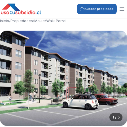
Buscar propiedad
Inicio
/
Propiedades
/
Maule
/
Walk Parral
1 / 5